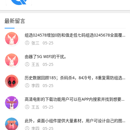
最新留言
组选024578增加0防和值走低七码组选0245678全面覆盖体彩排列三116期分析预测历史数据回顾115期开奖号码为836，特征为1奇2偶2大1小组六。5、杀码分析杀一码8146期重码，短期重复概率低杀
张三
05-25
由器了5G WIFI的干扰。
王五
05-25
历史数据回顾185；杀码杀4，84冷号，8重复需防组选复式五码0，1，6，7，9含上期胆0，补1路六码0，1，2，6，7，9扩展偶数2七码0，1，2，3，6，7，9防3路回补图注3D 15
李四
05-25
高清电影的下载功能用户可以在APP内搜索并找到想要下载的电影，然后使用APP的下载或缓存功能将其保存到手机中这种方法简单方便，但需要注意APP的下载限制和版权问题2 使用云存储
王五
05-25
此外，桌面小组件提供大量素材，用户可设计自己的图标模板并推广创意小组件以小清新风格为主，图标外观可更改，如改成小熊形状图标修改隐藏不仅能修改手机软件图标，还能更换动态手机壁纸换图标桌面美化允许用户设计独具一格的软件图标，设置图标的背景主色字体字号和形状图标小咖秀修
李四
05-25