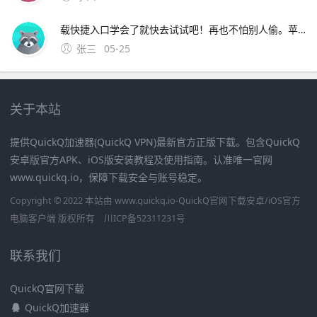
载快捷入口学会了就快去试试吧！再也不怕别人偷。苹果壁纸分享站高清iPhone壁纸图片站喜欢本期壁纸，就点赞关注一下吧每天推送，各种类型的的苹果iPhone手机壁纸手机壁纸，苹。爆火的防偷看手机壁纸上新了~千万别错过这个超适合春节用的熊非熊偷看手机财神动态壁纸
张三
05-25
关于本站
提供QuickQ加速器(QuickQ VPN)最新官方正版下载。包含QuickQ
安卓版官方APK、iOS版安装教程及使用指南。认准唯一官网
www.quickq.io，保障下载安全与账号稳定。
Copyright © 2022 本站由 www.quickq.io-QuickQ官网下载安卓/iOS官方
电脑客户端 版权所有
川ICP备52311231号
联系我们
QuickQ官网下载
QuickQ加速器