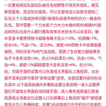
一定要有固定队固定队做任务挂野等不用另外组队，相互
默契度高，而且信任度高，可以互留电话以及账号密码二
队伍五个人组成效率问题1刷道队就是传统的四力一敏金的
队伍，其中需要一个力水和个力木力木做60的时候换M5套
这样的队伍杀什么都行都有效率杀老妖也可以杀变异；敏
木变身卡推荐怪物卡超级电精卡抗火+10%，抗昏睡+7%，
抗水5%，气血+7%，法力4%，速度+6%怪物卡中加速度最
高的，同时还有7%的气血加成，提高了生存能力超级黄衣
仙子卡金系法攻+3%，抗火5%抗遗忘+8%，抗金+10%，气
血+4%，速度+2%超级雷怪卡金系法攻+6%，抗火5%，
抗；问道手游的设置可以在游戏主界面右上角找到，点击
展开菜单后即可看到“系统设置”选项，全部设置内容均包含
在其中 以下是具体操作步骤和设置分类说明一进入设置界
面打开游戏主界面启动问道手游，进入角色选择或已登录
的游戏主场景定位设置入口在屏幕右上角找到“展开”按钮通
常显示为三条横线或；步骤1启动游戏打开手机中已安装的