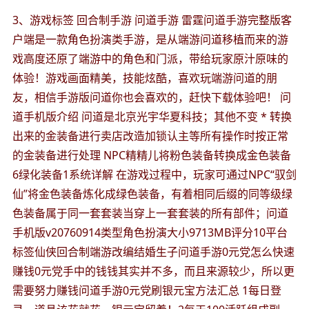
3、游戏标签 回合制手游 问道手游 雷霆问道手游完整版客
户端是一款角色扮演类手游，是从端游问道移植而来的游
戏高度还原了端游中的角色和门派，带给玩家原汁原味的
体验！游戏画面精美，技能炫酷，喜欢玩端游问道的朋
友，相信手游版问道你也会喜欢的，赶快下载体验吧！ 问
道手机版介绍 问道是北京光宇华夏科技；其他不变 * 转换
出来的金装备进行卖店改造加锁认主等所有操作时按正常
的金装备进行处理 NPC精精儿将粉色装备转换成金色装备
6绿化装备1系统详解 在游戏过程中，玩家可通过NPC“驭剑
仙”将金色装备炼化成绿色装备，有着相同后缀的同等级绿
色装备属于同一套套装当穿上一套套装的所有部件；问道
手机版v20760914类型角色扮演大小9713MB评分10平台
标签仙侠回合制端游改编结婚生子问道手游0元党怎么快速
赚钱0元党手中的钱钱其实并不多，而且来源较少，所以更
需要努力赚钱问道手游0元党刷银元宝方法汇总 1每日登