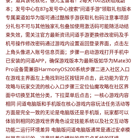
录，道具该花就花，银元宝留着！2每天100活跃组成副
本；发号中心在87g发号中心搜索“问道手游”领取礼包版本
专属渠道如华为版可通过酷猴手游获取礼包码注意事项部
分礼包不可与其他独家礼包叠加使用激活码可能随活动结
束失效，需关注官方最新资讯问道手游更换修改密码及手
机号操作修改密码通过游戏内设置返回登录界面，点击左
上角头像进入账号信息页面；步骤一启动游戏打开手机中
已安装的问道APP，确保游戏版本为最新版如华为Mate30
Pro设备需兼容HarmonyOS200系统步骤二进入社区入口
在游戏主界面左上角找到社区按钮并点击，此功能为官方
攻略与玩家交流的核心入口步骤三定位仙魔攻略在社区界
面中切换至其他分类，下拉菜单后点击；一核心游戏内容
相同 问道电脑版和手机版在核心游戏内容玩法任务活动等
方面是完全一致的无论是电脑版还是手机版，玩家都可以
体验到相同的游戏世界角色设定技能系统以及社交互动等
功能二运行环境差异 电脑版问道电脑版通常是通过安卓模