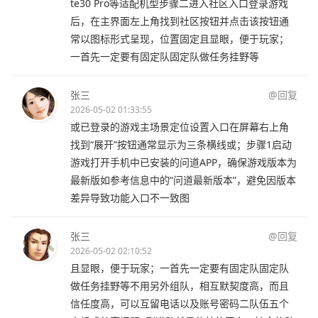
te30 Pro等适配机型步骤二进入社区入口登录游戏
后，在主界面左上角找到社区按钮并点击该按钮通
常以图标形式呈现，位置固定且显眼，便于玩家；
一首先一定要有固定队固定队做任务挂野等
张三
@回复
2026-05-02 01:33:55
或已登录的游戏主场景定位设置入口在屏幕右上角
找到“展开”按钮通常显示为三条横线或；步骤1启动
游戏打开手机中已安装的问道APP，确保游戏版本为
最新版如参考信息中的“问道最新版本”，避免因版本
差异导致功能入口不一致图
张三
@回复
2026-05-02 02:10:52
且显眼，便于玩家；一首先一定要有固定队固定队
做任务挂野等不用另外组队，相互默契度高，而且
信任度高，可以互留电话以及账号密码二队伍五个