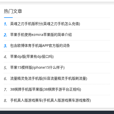
热门文章
1.
英魂之刃手机版积分(英魂之刃手机怎么充值)
2.
苹果手机使用ezmira苹果版的简单介绍
3.
包含欧博体育手机端APP官方版的词条
4.
苹果dp版(苹果有dp接口吗)
5.
苹果15模样版(iphone15什么样子)
6.
流量精灵免流手机版(抖音流量精灵手机版刷流量)
7.
38棋牌手机版苹果版(38棋牌手游平台正规吗)
8.
手机真人版游戏赛车(手机真人版游戏赛车游戏推荐)