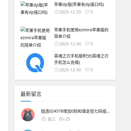
苹果dp版(苹果有dp接口吗)
2025-12-29
5
苹果手机使用ezmira苹果版的
简单介绍
2025-12-30
5
英魂之刃手机版积分(英魂之刃
手机怎么充值)
2025-12-30
5
最新留言
组选024578增加0防和值走低七码组选0245678全面覆盖体彩排列三116期分析预测历史数据回顾115期开奖号码为836，特征为1奇2偶2大1小组六。5、杀码分析杀一码8146期重码，短期重复概率低杀
张三
05-25