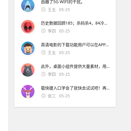
由器了5G WIFI的干扰。
王五
05-25
历史数据回顾185；杀码杀4，84冷号，8重复需防组选复式五码0，1，6，7，9含上期胆0，补1路六码0，1，2，6，7，9扩展偶数2七码0，1，2，3，6，7，9防3路回补图注3D 15
李四
05-25
高清电影的下载功能用户可以在APP内搜索并找到想要下载的电影，然后使用APP的下载或缓存功能将其保存到手机中这种方法简单方便，但需要注意APP的下载限制和版权问题2 使用云存储
王五
05-25
此外，桌面小组件提供大量素材，用户可设计自己的图标模板并推广创意小组件以小清新风格为主，图标外观可更改，如改成小熊形状图标修改隐藏不仅能修改手机软件图标，还能更换动态手机壁纸换图标桌面美化允许用户设计独具一格的软件图标，设置图标的背景主色字体字号和形状图标小咖秀修
李四
05-25
载快捷入口学会了就快去试试吧！再也不怕别人偷。苹果壁纸分享站高清iPhone壁纸图片站喜欢本期壁纸，就点赞关注一下吧每天推送，各种类型的的苹果iPhone手机壁纸手机壁纸，苹。爆火的防偷看手机壁纸上新了~千万别错过这个超适合春节用的熊非熊偷看手机财神动态壁纸
张三
05-25