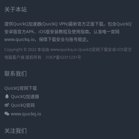
关于本站
提供QuickQ加速器(QuickQ VPN)最新官方正版下载。包含QuickQ
安卓版官方APK、iOS版安装教程及使用指南。认准唯一官网
www.quickq.io，保障下载安全与账号稳定。
Copyright © 2022 本站由 www.quickq.io-QuickQ官网下载安卓/iOS官方
电脑客户端 版权所有
川ICP备52311231号
联系我们
QuickQ官网下载
QuickQ加速器
QuickQ官网
www.quickq.io
关注我们