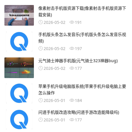
像素射击手机版资源下载(像素射击手机版资源下
载安装)
2026-05-02
191
手机版头条怎么发音乐(手机版头条怎么发音乐视
频)
2026-05-02
197
元气骑士神器手机版(元气骑士323神器bug)
2026-05-02
177
苹果手机升级电脑版系统(苹果手机升级电脑上要
怎么操作
2026-05-01
184
问道手机版改造攻略(问道手游改造能降级吗)
2026-05-01
177